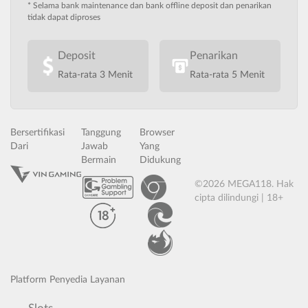
* Selama bank maintenance dan bank offline deposit dan penarikan
tidak dapat diproses
Deposit
Penarikan
Rata-rata 3 Menit
Rata-rata 5 Menit
Bersertifikasi
Tanggung
Browser
Dari
Jawab
Yang
Bermain
Didukung
©2026 MEGA118. Hak
cipta dilindungi | 18+
Platform Penyedia Layanan