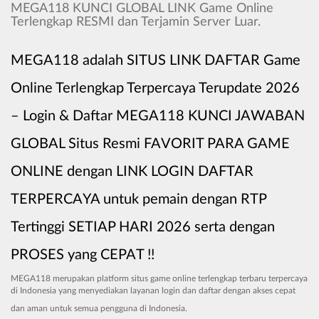
MEGA118 KUNCI GLOBAL LINK Game Online
Terlengkap RESMI dan Terjamin Server Luar.
MEGA118 adalah SITUS LINK DAFTAR Game
Online Terlengkap Terpercaya Terupdate 2026
– Login & Daftar MEGA118 KUNCI JAWABAN
GLOBAL Situs Resmi FAVORIT PARA GAME
ONLINE dengan LINK LOGIN DAFTAR
TERPERCAYA untuk pemain dengan RTP
Tertinggi SETIAP HARI 2026 serta dengan
PROSES yang CEPAT !!
MEGA118 merupakan platform situs game online terlengkap terbaru terpercaya
di Indonesia yang menyediakan layanan login dan daftar dengan akses cepat
dan aman untuk semua pengguna di Indonesia.