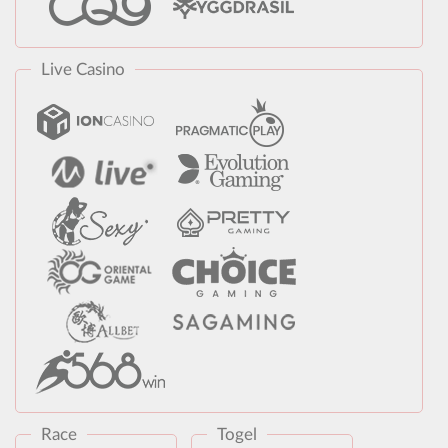
Live Casino
Race
Togel