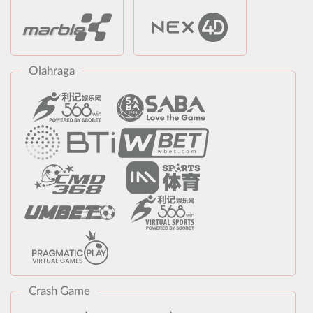
Olahraga
Crash Game