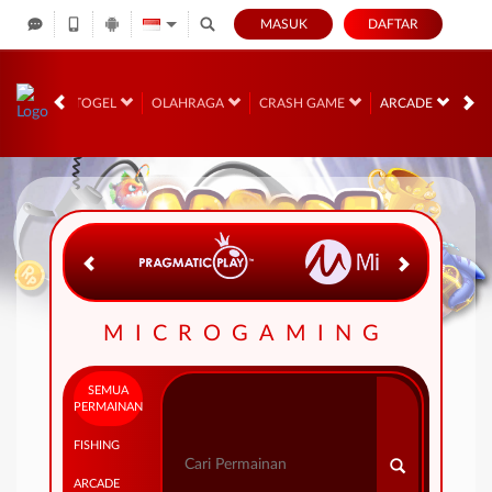
MASUK
DAFTAR
RACE
TOGEL
OLAHRAGA
CRASH GAME
ARCADE
E-
MICROGAMING
SEMUA
PERMAINAN
FISHING
ARCADE