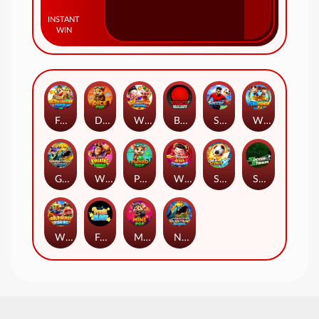
INSTANT
WIN
Fortune Fishing
Dice Pop
WD Golden Fuwa Fishing
Big Button Bash
SoccerX
WD FuWa Fishing
Golden Tyrant Fishing
WD King Kong Fishing
Plinko Pop
WD Nezha Fishing Legend
StrikerX
Soccer Striker
WD Gold Blast Fishing
Fruit Blast
Mine Pop
Nexus Golden Tyrant