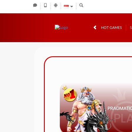
HOT GAMES