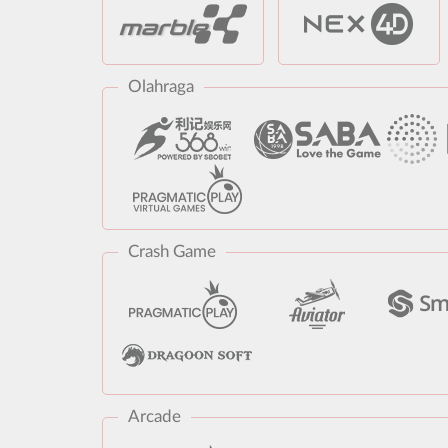
Olahraga
Crash Game
Arcade