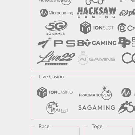
Live Casino
Race
Togel