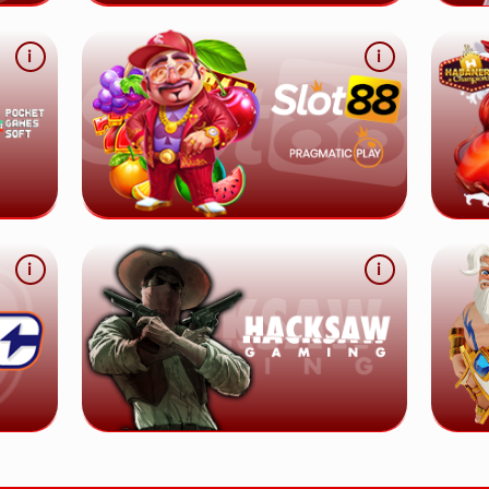
i
i
i
i