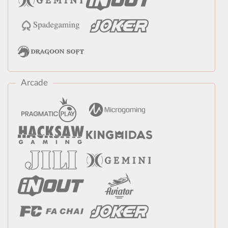
Arcade