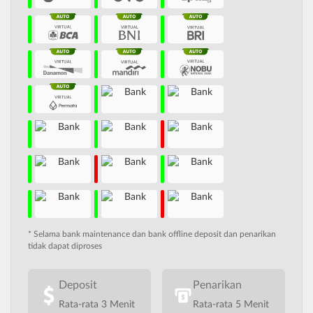
* Selama bank maintenance dan bank offline deposit dan penarikan
tidak dapat diproses
Deposit
Penarikan
Rata-rata 3 Menit
Rata-rata 5 Menit