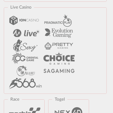
Live Casino
Race
Togel