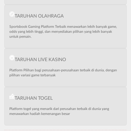
TARUHAN OLAHRAGA
Sportsbook Gaming Platform Terbaik menawarkan lebih banyak game,
odds yang lebih tinggi, dan menyediakan pilihan yang lebih banyak
untuk pemain.
TARUHAN LIVE KASINO
Platform Pilihan bagi perusahaan-perusahaan terbaik di dunia, dengan
pilihan variasi game terbanyak
TARUHAN TOGEL
Platform togel yang menarik dari perusahan terbaik di dunia yang
menawarkan hadiah kemenangan besar