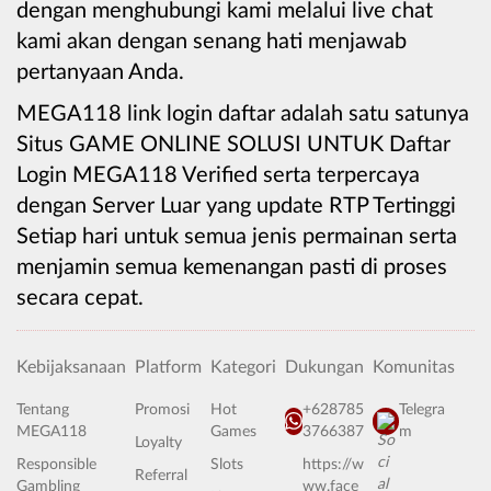
dengan menghubungi kami melalui live chat
kami akan dengan senang hati menjawab
pertanyaan Anda.
MEGA118 link login daftar adalah satu satunya
Situs GAME ONLINE SOLUSI UNTUK Daftar
Login MEGA118 Verified serta terpercaya
dengan Server Luar yang update RTP Tertinggi
Setiap hari untuk semua jenis permainan serta
menjamin semua kemenangan pasti di proses
secara cepat.
Kebijaksanaan
Platform
Kategori
Dukungan
Komunitas
Tentang
Promosi
Hot
+628785
Telegra
MEGA118
Games
3766387
m
Loyalty
Responsible
Slots
https://w
Referral
Gambling
ww.face