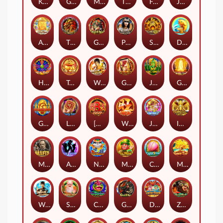
King Kong Shake
Gold Stealer
Myeong-ryang
Thor 2
Fortune Dragon
Jump Higher Mobile
Apsaras
The Beast War
God of War M
Pharaoh's Gold
Super5
Dragon Koi
Hot Spin
Treasure House
Watah Master 2
Gu Gu Gu 2 M
Jin Bi Hui Huang
Greek Gods
Golden Dragon Club
Lucky Bats M
[888]
Won Won Won
Jump High 2
Invincible Elephant
Mafia
All Wilds
Ninja Raccoon
Mr. Miser
Cricket Fever
Money Tree
Watah Master
Shou-Xin
Chameleon
God of War
Dollar Bomb
ZhongKui