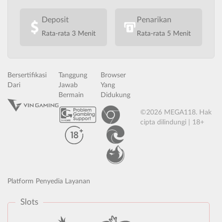
Deposit
Penarikan
Rata-rata 3 Menit
Rata-rata 5 Menit
Bersertifikasi
Tanggung
Browser
Dari
Jawab
Yang
Bermain
Didukung
©2026 MEGA118. Hak
cipta dilindungi | 18+
Platform Penyedia Layanan
Slots