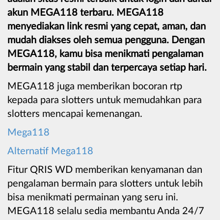
akun MEGA118 terbaru. MEGA118
menyediakan link resmi yang cepat, aman, dan
mudah diakses oleh semua pengguna. Dengan
MEGA118, kamu bisa menikmati pengalaman
bermain yang stabil dan terpercaya setiap hari.
MEGA118 juga memberikan bocoran rtp
kepada para slotters untuk memudahkan para
slotters mencapai kemenangan.
Mega118
Alternatif Mega118
Fitur QRIS WD memberikan kenyamanan dan
pengalaman bermain para slotters untuk lebih
bisa menikmati permainan yang seru ini.
MEGA118 selalu sedia membantu Anda 24/7