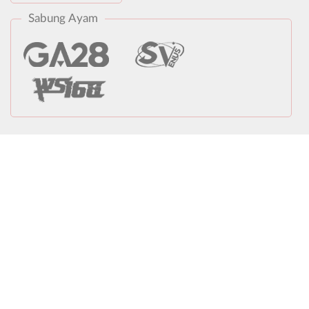
Sabung Ayam