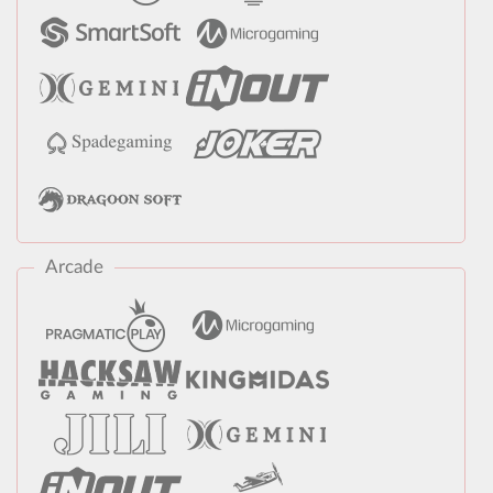
Arcade