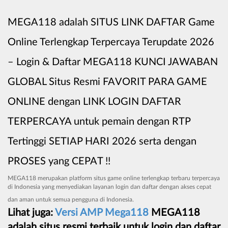
MEGA118 adalah SITUS LINK DAFTAR Game
Online Terlengkap Terpercaya Terupdate 2026
– Login & Daftar MEGA118 KUNCI JAWABAN
GLOBAL Situs Resmi FAVORIT PARA GAME
ONLINE dengan LINK LOGIN DAFTAR
TERPERCAYA untuk pemain dengan RTP
Tertinggi SETIAP HARI 2026 serta dengan
PROSES yang CEPAT !!
MEGA118 merupakan platform situs game online terlengkap terbaru terpercaya
di Indonesia yang menyediakan layanan login dan daftar dengan akses cepat
dan aman untuk semua pengguna di Indonesia.
Lihat juga:
Versi AMP Mega118
MEGA118
adalah situs resmi terbaik untuk login dan daftar