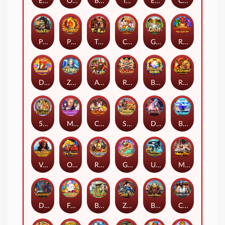
Egypt Oracle
Odin Territory
Bonus Cat
Toy Pop
Egypt Dynasty
Candy Dynasty
Pirate King
Phoenix
T-Rex
Coin Cat
Golf
Red Dragon’s Treasure
Diamond 7
Zeus
Arab
Rich Lion
Booming Gems
Rich Dragon
5 God Beast
Many Beauties
Chef Lady
Stone Hominid
Dracula
Big Diamond
Volcanic Legend
Ore Power
Roman
Golden Snake
Ultra Treasure
Muay Thai
Dragonburst
Farm Family
Bust Treasury
ZHAO YUN
Bakufu Shogun
Chicken Dinner