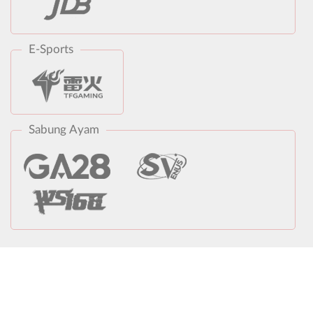
E-Sports
Sabung Ayam