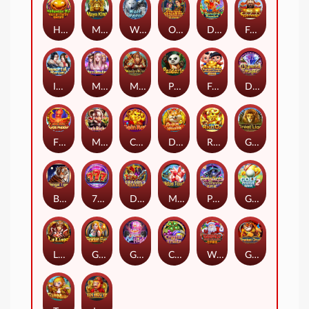
Halloween Win
Maya King
Wolf Legend
Overlord & Concubine
Dancing Samba
Fushen Coming
Immortal Heroes
More Beauties
Monkey King
Pandaria
Fortune Twins
Diamond Mogul
Fire Ball Blaze Phoenix
Much Richer
Coin Rat
Doggy Wealth
Rich Ox
Great Lion
Bengal Tiger
777
Dragon's Treasure
Midas Touch
Party Night
Golf 2
LU LING QI
Golden Eye
Get High
Crystal Fruits
Wonderful Christmas
Greatest Circus