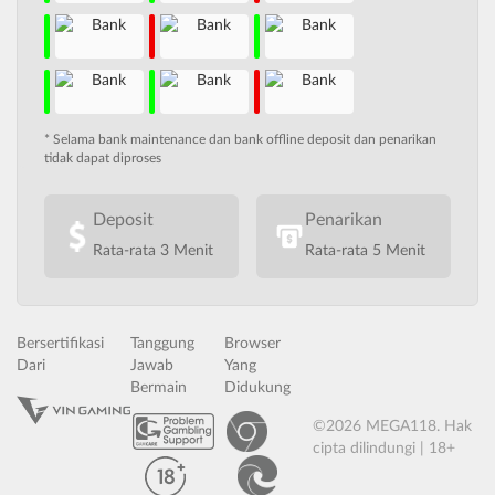
* Selama bank maintenance dan bank offline deposit dan penarikan
tidak dapat diproses
Deposit
Penarikan
Rata-rata 3 Menit
Rata-rata 5 Menit
Bersertifikasi
Tanggung
Browser
Dari
Jawab
Yang
Bermain
Didukung
©2026 MEGA118. Hak
cipta dilindungi | 18+