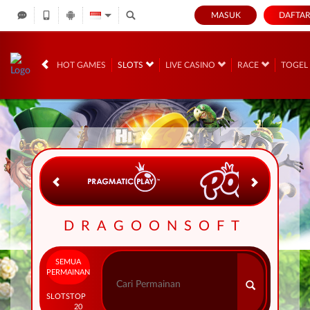
MASUK
DAFTA
IDR
12,688,817,
HOT GAMES
SLOTS
LIVE CASINO
RACE
TOGE
DRAGOONSOFT
SEMUA
PERMAINAN
SLOTS
TOP
20