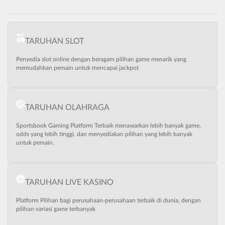
TARUHAN SLOT
Penyedia slot online dengan beragam pilihan game menarik yang
memudahkan pemain untuk mencapai jackpot
TARUHAN OLAHRAGA
Sportsbook Gaming Platform Terbaik menawarkan lebih banyak game,
odds yang lebih tinggi, dan menyediakan pilihan yang lebih banyak
untuk pemain.
TARUHAN LIVE KASINO
Platform Pilihan bagi perusahaan-perusahaan terbaik di dunia, dengan
pilihan variasi game terbanyak